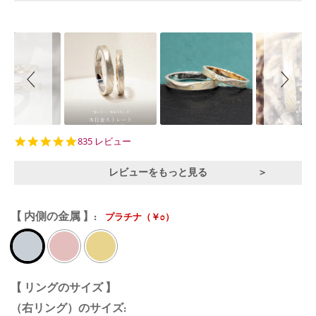
Slideshow
Slide
controls
4.9
835 レビュー
star
rating
レビューをもっと見る
【 内側の金属 】:
プラチナ（￥0）
【 リングのサイズ 】
（右リング）のサイズ: