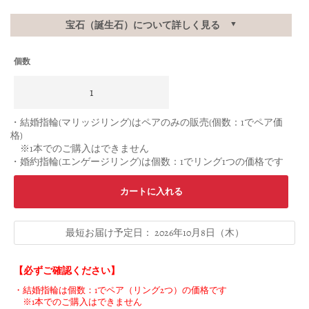
宝石（誕生石）について詳しく見る
▼
個数
Selection will add
to the price
・結婚指輪(マリッジリング)はペアのみの販売(個数：1でペア価
格)
※1本でのご購入はできません
・婚約指輪(エンゲージリング)は個数：1でリング1つの価格です
カートに入れる
最短お届け予定日：
2026年10月8日（木）
【必ずご確認ください】
・結婚指輪は個数：1でペア（リング2つ）の価格です
※1本でのご購入はできません