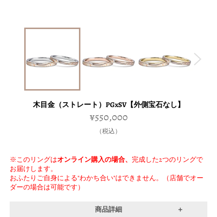
木目金（ストレート）PGxSV【外側宝石なし】
通
¥550,000
常
価
（税込）
格
※このリングは
オンライン購入の場合、
完成した2つのリングで
お届けします。
おふたりご自身による"わかち合い"はできません。（店舗でオー
ダーの場合は可能です）
商品詳細