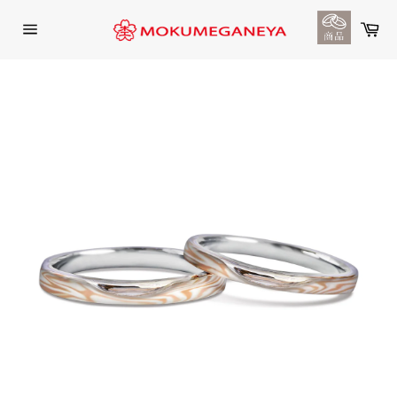
コ
ン
カ
ー
テ
サ
ト
イ
ン
ト
ツ
メ
に
ニ
ュ
ス
ー
キ
ッ
プ
す
る